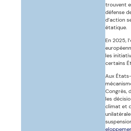
trouvent e
défense de
d’action s
étatique.
En 2025, l
européenne
les initia
certains É
Aux États-
mécanismes
Congrès, d
les décisi
climat et 
unilatéral
suspensio
eloppemen