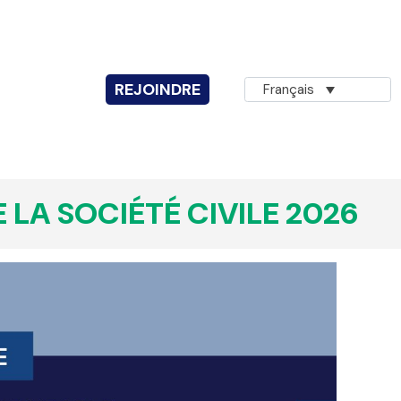
REJOINDRE
Français
AGNA
I4C | Innovation pour le
changement
 LA SOCIÉTÉ CIVILE 2026
ON DURABLE
Français
Projets achevés